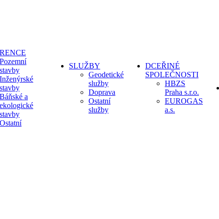
ERENCE
Pozemní
SLUŽBY
DCEŘINÉ
stavby
Geodetické
SPOLEČNOSTI
Inženýrské
služby
HBZS
stavby
Doprava
Praha s.r.o.
Báňské a
Ostatní
EUROGAS
ekologické
služby
a.s.
stavby
Ostatní