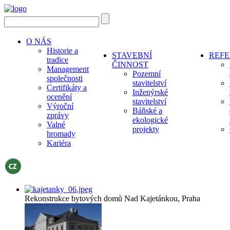
O NÁS
Historie a
STAVEBNÍ
REF
tradice
ČINNOST
Management
Pozemní
společnosti
stavitelství
Certifikáty a
Inženýrské
ocenění
stavitelství
Výroční
Báňské a
zprávy
ekologické
Valné
projekty
hromady
Kariéra
Rekonstrukce bytových domů Nad Kajetánkou, Praha