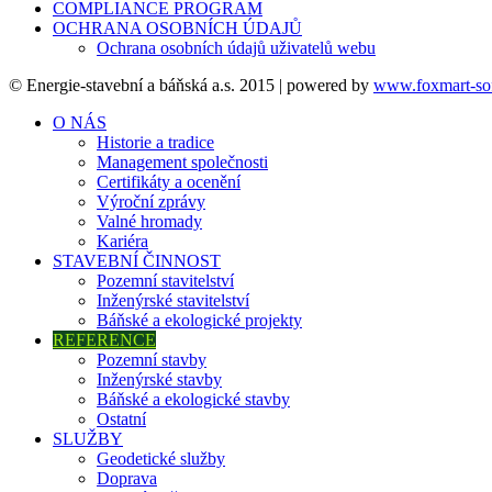
COMPLIANCE PROGRAM
OCHRANA OSOBNÍCH ÚDAJŮ
Ochrana osobních údajů uživatelů webu
© Energie-stavební a báňská a.s. 2015 | powered by
www.foxmart-sof
O NÁS
Historie a tradice
Management společnosti
Certifikáty a ocenění
Výroční zprávy
Valné hromady
Kariéra
STAVEBNÍ ČINNOST
Pozemní stavitelství
Inženýrské stavitelství
Báňské a ekologické projekty
REFERENCE
Pozemní stavby
Inženýrské stavby
Báňské a ekologické stavby
Ostatní
SLUŽBY
Geodetické služby
Doprava