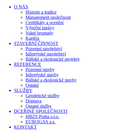
O NÁS
Historie a tradice
Management společnosti
Certifikáty a ocenění
Výroční zprávy
Valné hromady
Kariéra
STAVEBNÍ ČINNOST
Pozemní stavitelství
Inženýrské stavitelství
Báňské a ekologické projekty
REFERENCE
Pozemní stavby
Inženýrské stavby
Báňské a ekologické stavby
Ostatní
SLUŽBY
Geodetické služby
Doprava
Ostatní služby
DCEŘINÉ SPOLEČNOSTI
HBZS Praha s.r.o.
EUROGAS a.s.
KONTAKT