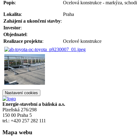
Popis
:
Ocelová konstrukce - markýza, schodiš
Lokalita
:
Praha
Zahájení a ukončení stavby
:
Investor
:
Objednatel
:
Realizace projektu
:
Ocelové konstrukce
Nastavení cookies
Energie-stavební a báňská a.s.
Plzeňská 276/298
150 00 Praha 5
tel.: +420 257 282 111
Mapa webu