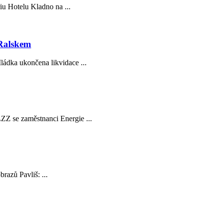
riu Hotelu Kladno na ...
 Ralskem
ládka ukončena likvidace ...
Z se zaměstnanci Energie ...
razů Pavliš: ...