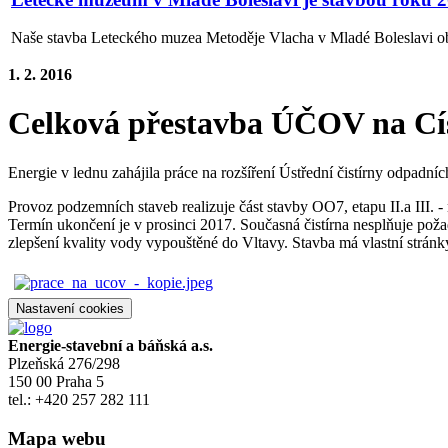
Naše stavba Leteckého muzea Metoděje Vlacha v Mladé Boleslavi obdr
1. 2. 2016
Celková přestavba ÚČOV na Cí
Energie v lednu zahájila práce na rozšíření Ústřední čistírny odpadní
Provoz podzemních staveb realizuje část stavby OO7, etapu II.a III. 
Termín ukončení je v prosinci 2017. Současná čistírna nesplňuje pož
zlepšení kvality vody vypouštěné do Vltavy. Stavba má vlastní strán
Nastavení cookies
Energie-stavební a báňská a.s.
Plzeňská 276/298
150 00 Praha 5
tel.: +420 257 282 111
Mapa webu