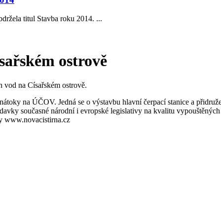
žela titul Stavba roku 2014. ...
sařském ostrově
ch vod na Císařském ostrově.
- nátoky na ÚČOV. Jedná se o výstavbu hlavní čerpací stanice a přidru
adavky současné národní i evropské legislativy na kvalitu vypouštěnýc
ky www.novacistirna.cz