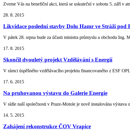
Zveme Vás na benefiční akci, která se uskuteční v sobotu 5. září v at
28. 8. 2015
Likvidace poslední stavby Dolu Hamr ve Stráži pod
V pátek 28. srpna bude za účasti ministra průmyslu a obchodu Ing. M
17. 8. 2015
Skončil dvouletý projekt Vzdělávání s Energií
V rámci úspěšného vzdělávacího projektu financovaného z ESF OPLZ
17. 6. 2015
Na pruhovanou výstavu do Galerie Energie
V sídle naší společnosti v Praze-Motole je nově instalována výstava ob
14. 5. 2015
Zahájení rekonstrukce ČOV Vrapice