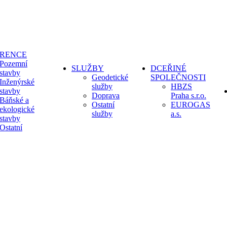
ERENCE
Pozemní
SLUŽBY
DCEŘINÉ
stavby
Geodetické
SPOLEČNOSTI
Inženýrské
služby
HBZS
stavby
Doprava
Praha s.r.o.
Báňské a
Ostatní
EUROGAS
ekologické
služby
a.s.
stavby
Ostatní