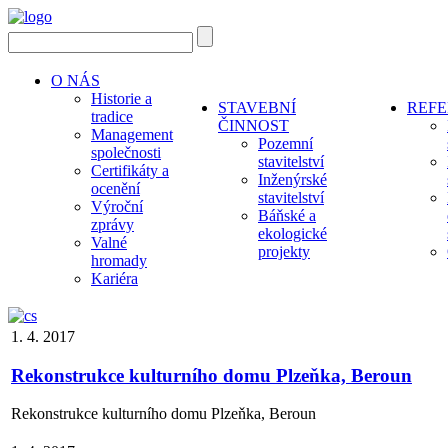
O NÁS
Historie a
STAVEBNÍ
REF
tradice
ČINNOST
Management
Pozemní
společnosti
stavitelství
Certifikáty a
Inženýrské
ocenění
stavitelství
Výroční
Báňské a
zprávy
ekologické
Valné
projekty
hromady
Kariéra
1. 4. 2017
Rekonstrukce kulturního domu Plzeňka, Beroun
Rekonstrukce kulturního domu Plzeňka, Beroun