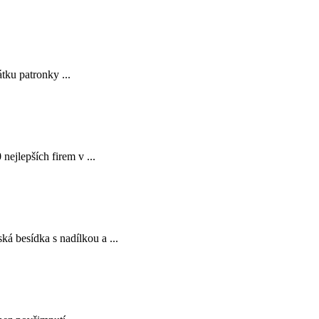
tku patronky ...
ejlepších firem v ...
á besídka s nadílkou a ...