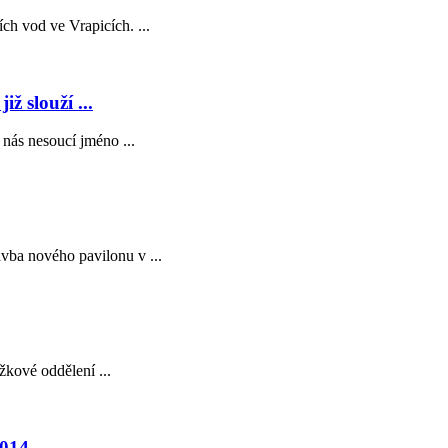
ch vod ve Vrapicích. ...
ž slouží ...
nás nesoucí jméno ...
vba nového pavilonu v ...
žkové oddělení ...
2014