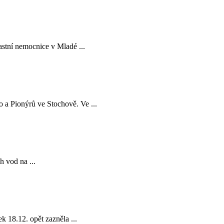
astní nemocnice v Mladé ...
 a Pionýrů ve Stochově. Ve ...
h vod na ...
 18.12. opět zazněla ...