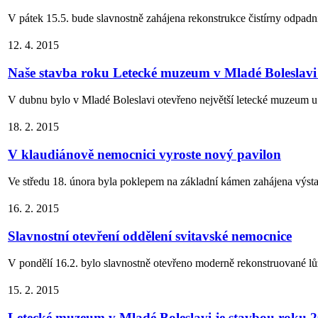
V pátek 15.5. bude slavnostně zahájena rekonstrukce čistírny odpadní
12. 4. 2015
Naše stavba roku Letecké muzeum v Mladé Boleslavi ji
V dubnu bylo v Mladé Boleslavi otevřeno největší letecké muzeum u 
18. 2. 2015
V klaudiánově nemocnici vyroste nový pavilon
Ve středu 18. února byla poklepem na základní kámen zahájena výsta
16. 2. 2015
Slavnostní otevření oddělení svitavské nemocnice
V pondělí 16.2. bylo slavnostně otevřeno moderně rekonstruované lů
15. 2. 2015
Letecké muzeum v Mladé Boleslavi je stavbou roku 