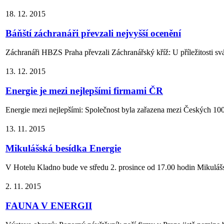
18. 12. 2015
Báňští záchranáři převzali nejvyšší ocenění
Záchranáři HBZS Praha převzali Záchranářský kříž: U příležitosti svá
13. 12. 2015
Energie je mezi nejlepšími firmami ČR
Energie mezi nejlepšími: Společnost byla zařazena mezi Českých 100 n
13. 11. 2015
Mikulášská besídka Energie
V Hotelu Kladno bude ve středu 2. prosince od 17.00 hodin Mikulášsk
2. 11. 2015
FAUNA V ENERGII