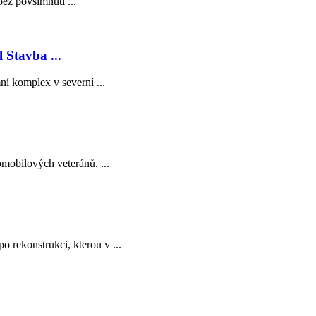
ez povšimnutí ...
 Stavba ...
í komplex v severní ...
omobilových veteránů. ...
 rekonstrukci, kterou v ...