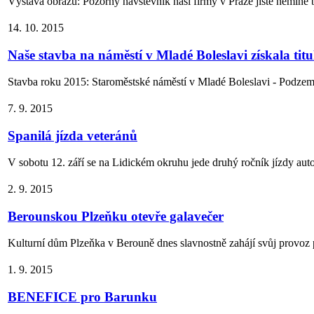
Výstava obrazů: Pozorný návštěvník naší firmy v Praze jistě nemine b
14. 10. 2015
Naše stavba na náměstí v Mladé Boleslavi získala titul
Stavba roku 2015: Staroměstské náměstí v Mladé Boleslavi - Podzemn
7. 9. 2015
Spanilá jízda veteránů
V sobotu 12. září se na Lidickém okruhu jede druhý ročník jízdy aut
2. 9. 2015
Berounskou Plzeňku otevře galavečer
Kulturní dům Plzeňka v Berouně dnes slavnostně zahájí svůj provoz po
1. 9. 2015
BENEFICE pro Barunku